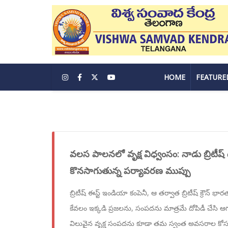
HOME
FEATURE
వలస పాలనలో వృక్ష విధ్వంసం: నాడు బ్రిటీష్ ద
కొనసాగుతున్న పర్యావరణ ముప్పు
బ్రిటీష్ ఈస్ట్ ఇండియా కంపెనీ, ఆ తర్వాత బ్రిటీష్ క్రౌన్ భ
కేవలం ఇక్కడి ప్రజలను, సంపదను మాత్రమే దోపిడీ చేసి
విలువైన వృక్ష సంపదను కూడా తమ స్వంత అవసరాల కోసం 