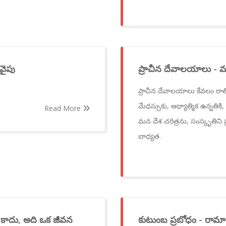
వైపు
ప్రాచీన దేవాలయాలు - 
ప్రాచీన దేవాలయాలు కేవలం రాత
మేధస్సుకు, ఆధ్యాత్మిక ఉన్నతిక
Read More
మన దేశ చరిత్రను, సంస్కృతిని 
బాధ్యత.
 కాదు, అది ఒక జీవన
కుటుంబ ప్రబోధం - రా