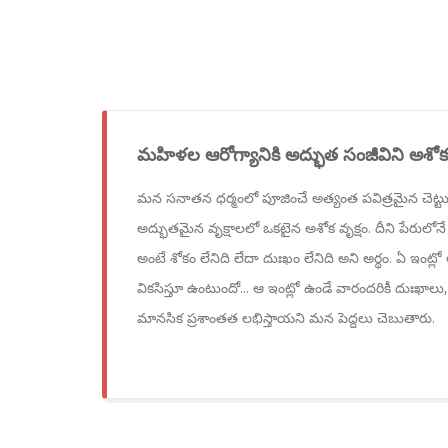
మహిళల ఆరోగ్యానికి అద్భుత సంజీవిని అశోక 
మన సనాతన ధర్మంలో పూజించే అత్యంత పవిత్రమైన చెట్టు, స్త
అద్భుతమైన వృక్షాలలో ఒకటైన అశోక వృక్షం. దీని పేరులోన
అంటే శోకం లేనిది లేదా దుఃఖం లేనిది అని అర్థం. ఏ ఇంట్ల
వికసిస్తూ ఉంటుందో... ఆ ఇంట్లో ఉండే వారందరికీ దుఃఖాల
మానసిక ప్రశాంతత లభిస్తాయని మన పెద్దలు చెబుతారు.