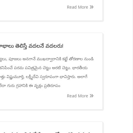
Read More
భాలు తెలిస్తే వదలనే వదలరు!
లు, పూజలు అనగానే ముఖద్వారానికి కట్టే తోరణాల నుండి
ా కనిపించే పరమ పవిత్రమైన చెట్టు అరటి చెట్టు. భారతీయ
తు విష్ణుమూర్తి, లక్ష్మీదేవి స్వరూపంగా భావిస్తారు. అలాగే
ా గురు గ్రహానికి ఈ వృక్షం ప్రతిరూపం
Read More