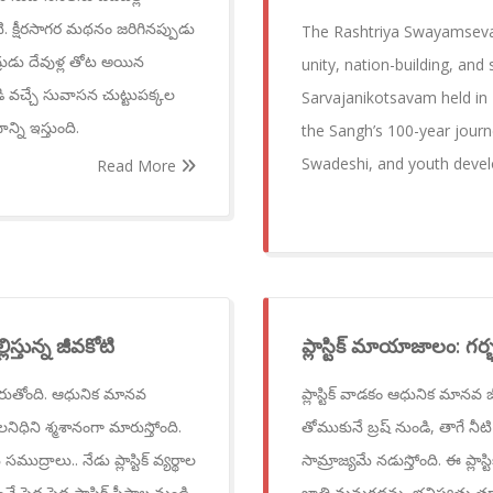
. క్షీరసాగర మథనం జరిగినప్పుడు
The Rashtriya Swayamseva
ంద్రుడు దేవుళ్ల తోట అయిన
unity, nation-building, and
 వచ్చే సువాసన చుట్టుపక్కల
Sarvajanikotsavam held in
ని ఇస్తుంది.
the Sangh’s 100-year journ
Swadeshi, and youth devel
Read More
ిస్తున్న జీవకోటి
ప్లాస్టిక్ మాయాజాలం: గర్
 మారుతోంది. ఆధునిక మానవ
ప్లాస్టిక్ వాడకం ఆధునిక మానవ
లనిధిని శ్మశానంగా మారుస్తోంది.
తోముకునే బ్రష్ నుండి, తాగే నీటి స
్రాలు.. నేడు ప్లాస్టిక్ వ్యర్థాల
సామ్రాజ్యమే నడుస్తోంది. ఈ ప్లాస
ద్ద పెద్ద ప్లాస్టిక్ సీసాల నుండి
జాతి మనుగడను, భవిష్యత్తు తరా