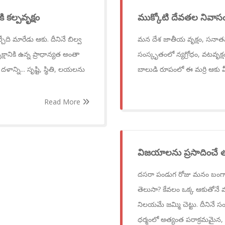
ి కల్పవృక్షం
ముక్కోటి దేవతల నివాసం 
ది మారేడు ఆకు. దీనినే బిల్వ
మన దేశ జాతీయ వృక్షం, సనాతన ధర్
షానికి ఉన్న ప్రాధాన్యత అంతా
సంస్కృతంలో న్యగ్రోధం, వటవృక్షం
న్ని... సృష్టి, స్థితి, లయలను
బాలుడి రూపంలో ఈ మర్రి ఆకు 
Read More
విజయాలను ప్రసాదించే త
దసరా పండుగ రోజు మనం బంగారంగ
తెలుసా? కేవలం ఒక్క ఆకుతోనే 
నిలయమే జమ్మి చెట్టు. దీనినే 
ధర్మంలో అత్యంత పరాక్రమమైన, పవి