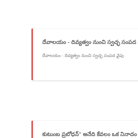
దేవాలయం - దివ్యత్వం నుంచి స్వచ్ఛ సంపద 
దేవాలయం - దివ్యత్వం నుంచి స్వచ్ఛ సంపద వైపు
కుటుంబ ప్రబోధన్" అనేది కేవలం ఒక నినాదం