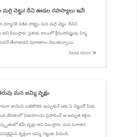
మర్రి చెట్టు! దీని ఊడల రహస్యాలు ఇవే!
మానికి సజీవ సాక్ష్యం మన మర్రి చెట్టు. దీనిని
 అని పిలుస్తారు. ప్రళయ కాలంలో శ్రీమహావిష్ణువు చిన్న
మీదనే తేలాడాడని పురాణాలు చెబుతున్నాయి.
Read More
రువు మన జమ్మి వృక్షం
ా భావించి ఒకరికొకరు ఇచ్చుకునే ఆకు ఏ చెట్టుదో మీకు
మన జీవితంలో విజయాలను ప్రసాదించే ఆ అద్భుత శక్తుల
సంస్కృతంలో శమీ వృక్షం అని పిలుస్తారు. మన సనాతన
త్రమైన వృక్షంగా జమ్మి చెట్టుకు పేరుంది.