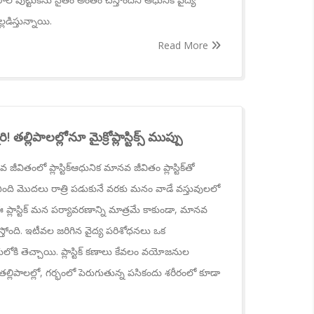
లడిస్తున్నాయి.
Read More
! తల్లిపాలల్లోనూ మైక్రోప్లాస్టిక్స్ ముప్పు
 జీవితంలో ప్లాస్టిక్ఆధునిక మానవ జీవితం ప్లాస్టిక్‌తో
ది మొదలు రాత్రి పడుకునే వరకు మనం వాడే వస్తువులలో
ంది. ఈ ప్లాస్టిక్ మన పర్యావరణాన్ని మాత్రమే కాకుండా, మానవ
రమిస్తోంది. ఇటీవల జరిగిన వైద్య పరిశోధనలు ఒక
గులోకి తెచ్చాయి. ప్లాస్టిక్ కణాలు కేవలం వయోజనుల
తల్లిపాలల్లో, గర్భంలో పెరుగుతున్న పసికందు శరీరంలో కూడా