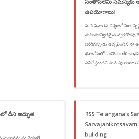
సంతానలేమి సమస్యకు అద
ఉపయోగాలు!
మన సనాతన ధర్మంలో వంశ వృద్ధిన
మహిమాన్వితమైన స్వర్గలోకపు 5 
జరిగినప్పుడు ఉద్భవించిన ఈ అర
భూలోకంలో సంతానం లేక బాధపడ
పనిచేస్తుందని మన పురాణాలు 
ో దీని అద్భుత
RSS Telangana’s Sa
Sarvajanikotsavam h
building
న సువాసనలను వెదజల్లే