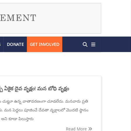
S
DONATE
GET INVOLVED
 ఏకైక దైవ వృక్షం! మన బోధి వృక్షం
లం చుట్టూ ఉన్న వాతావరణంగా చూడలేదు. మనవారు ప్రతి
చారు. మన పెద్దలు పూజించే దేవతా వృక్షాలలో మొదటి స్థానం
్షం అని కూడా పిలుస్తారు
Read More