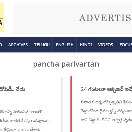
D
ARCHIVES
TELUGU
ENGLISH
HINDI
VIDEOS
FOCU
pancha parivartan
ోపిడీ.. నేడు
24 గంటలూ ఆక్సిజన్ ఇచ్చే
సనాతన ధర్మంలో ప్రకృతిని కేవ
చెట్టులోనూ దైవత్వాన్ని దర్శిం
ారతదేశాన్ని పాలించిన కాలంలో
రావి చెట్టుదే. దీనిని అశ్వత్థ వృక
 ఆగలేదు. భారతదేశపు అడవులను,
తీవ్రంగా నాశనం చేశారు.