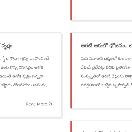
వృక్షం
అరటి ఆకులో భోజనం.. లా
్రీల సౌభాగ్యాన్ని పెంపొందించే
మన సనాతన ధర్మంలో శుభకార్యా
ే ఉంది గొప్ప రహస్యం. అశోక
దేవుడి నైవేద్యం వరకు ప్రతిచోట
ో అయితే అశోక వృక్షం పచ్చగా
సంస్కృతిలో అరటి చెట్టును సాక్షాత్
ు, కష్టాలు తొలగిపోయి ఆనందం,
నవగ్రహాలలో ఒకరైన బృహస్పతి లేద
Read More