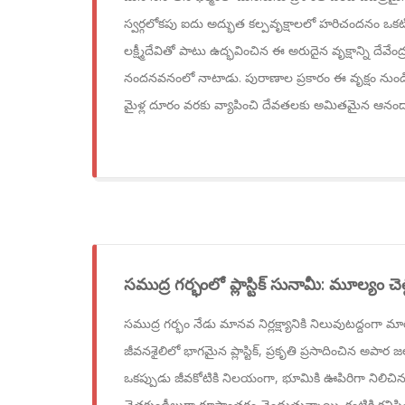
స్వర్గలోకపు ఐదు అద్భుత కల్పవృక్షాలలో హరిచందనం ఒకటి
లక్ష్మీదేవితో పాటు ఉద్భవించిన ఈ అరుదైన వృక్షాన్ని దేవే
నందనవనంలో నాటాడు. పురాణాల ప్రకారం ఈ వృక్షం నుండి
మైళ్ల దూరం వరకు వ్యాపించి దేవతలకు అమితమైన ఆనందాన్
సముద్ర గర్భంలో ప్లాస్టిక్ సునామీ: మూల్యం చెల్ల
సముద్ర గర్భం నేడు మానవ నిర్లక్ష్యానికి నిలువుటద్దంగా
జీవనశైలిలో భాగమైన ప్లాస్టిక్, ప్రకృతి ప్రసాదించిన అపార జ
ఒకప్పుడు జీవకోటికి నిలయంగా, భూమికి ఊపిరిగా నిలిచిన సముద
చెత్తకుండీలుగా రూపాంతరం చెందుతున్నాయి. కంటికి కనిపించే పె