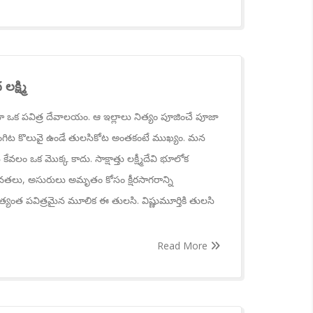
క్ష్మి
లూ ఒక పవిత్ర దేవాలయం. ఆ ఇల్లాలు నిత్యం పూజించే పూజా
గిట కొలువై ఉండే తులసికోట అంతకంటే ముఖ్యం. మన
ం ఒక మొక్క కాదు. సాక్షాత్తు లక్ష్మీదేవి భూలోక
వతలు, అసురులు అమృతం కోసం క్షీరసాగరాన్ని
్యంత పవిత్రమైన మూలిక ఈ తులసి. విష్ణుమూర్తికి తులసి
Read More