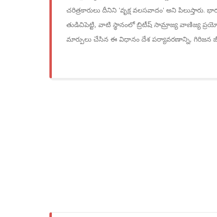
చరిత్రకారులు దీనిని 'వృక్ష వలసవాదం' అని పిలుస్తారు
తుడిచిపెట్టి, వాటి స్థానంలో బ్రిటీష్ సామ్రాజ్య వాణిజ్య
మార్పులు చేసిన ఈ విధానం దేశ పర్యావరణాన్ని, గిరిజన 