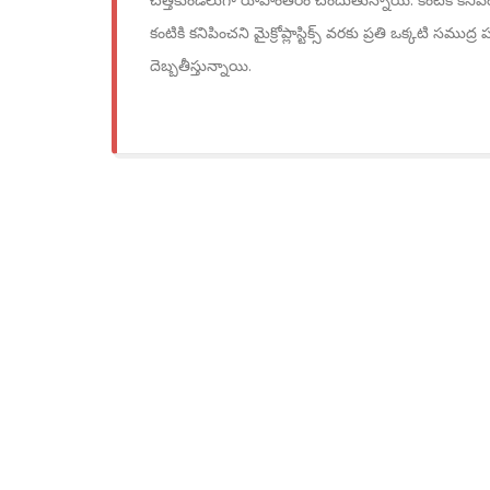
కంటికి కనిపించని మైక్రోప్లాస్టిక్స్ వరకు ప్రతి ఒక్కటి సముద
దెబ్బతీస్తున్నాయి.