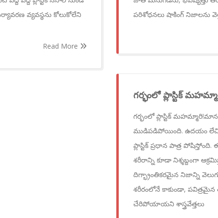
్ర పర్యావరణ వ్యవస్థను కోలుకోలేని
పరిశోధనలు షాకింగ్ నిజాలను వెల్
Read More
గర్భంలో ప్లాస్టిక్ మహమ్మారి
గర్భంలో ప్లాస్టిక్ మహమ్మారి!మానవ
ముడిపడిపోయింది. ఉదయం లేచిం
ప్లాస్టిక్ ప్రధాన పాత్ర పోషిస్తో
శరీరాన్ని కూడా నిశ్శబ్దంగా ఆక్
దిగ్భ్రాంతికరమైన నిజాన్ని వెలు
శరీరంలోనే కాకుండా, పవిత్రమైన 
చేరిపోయాయని శాస్త్రవేత్తలు