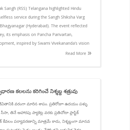
k Sangh (RSS) Telangana highlighted Hindu
 selfless service during the Sangh Shiksha Varg
 Bhagyanagar (Hyderabad). The event reflected
ey, its emphasis on Pancha Parivartan,
opment, inspired by Swami Vivekananda’s vision
Read More
భధారణ కలలను కరిగించే నిశ్శబ్ద శత్రువు
 జీవితానికి వరంగా మారిన శాపం. ప్రతిరోజూ ఉదయం పళ్ళు
ీసా, తినే ఆహారపు ప్యాకెట్ల వరకు ప్రతిచోటా ప్లాస్టిక్
్టిక్ కేవలం పర్యావరణాన్ని మాత్రమే కాదు, నిశ్శబ్దంగా మానవ
ల పుట్టుకను సైతం అంతం చేస్తోందని ఆధునిక వైద్య