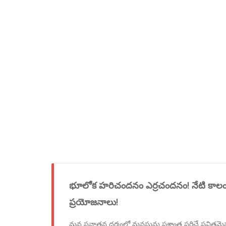
భూలోక హరిచందనం ఎర్రచందనం! నేటి కాలంల
ప్రయోజనాలు!
మన సనాతన ధర్మంలో మనసును ప్రశాంత పరిచే పవిత్రమై