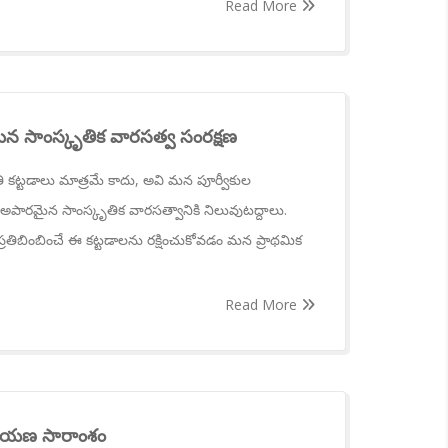
Read More
మన సాంస్కృతిక వారసత్వ సంరక్షణ
ి కట్టడాలు మాత్రమే కాదు, అవి మన పూర్వీకుల
ి, అపారమైన సాంస్కృతిక వారసత్వానికి నిలువుటద్దాలు.
ప్రతిబింబించే ఈ కట్టడాలను రక్షించుకోవడం మన ప్రాథమిక
Read More
మాయణ సారాంశం