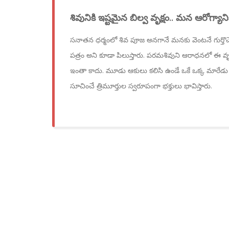
శివునికి ఇష్టమైన బిల్వ వృక్షం.. మన ఆరోగ్యానిక
సనాతన ధర్మంలో శివ పూజ అనగానే మనకు వెంటనే గుర్తొచ్చే
పత్రం అని కూడా పిలుస్తారు. పరమశివుని ఆరాధనలో ఈ వృక్
ఇంతా కాదు. మూడు ఆకులు కలిసి ఉండే ఒకే ఒక్క మారేడు దళా
సూచించే త్రిమూర్తుల స్వరూపంగా భక్తులు భావిస్తారు.