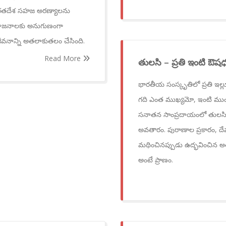
. భారతదేశ సహజ అరణ్యాలను
 ప్రయోజనాలకు అనుగుణంగా
జీవనాన్ని అతలాకుతలం చేసింది.
Read More
తులసి – ప్రతి ఇంటి ఔషధ ల
భారతీయ సంస్కృతిలో ప్రతి ఇల్
గది ఎంత ముఖ్యమో, ఇంటి ముం
సనాతన సాంప్రదాయంలో తులసి కేవల
అవతారం. పురాణాల ప్రకారం, దే
మథించినప్పుడు ఉద్భవించిన అత
అంటే ప్రాణం.