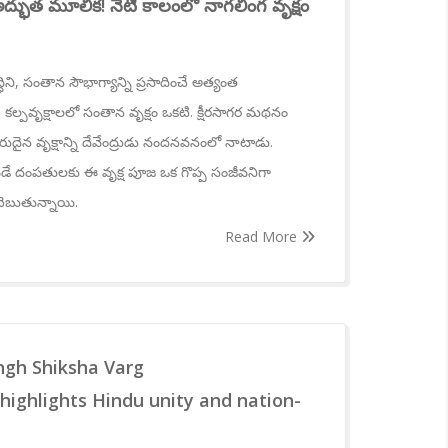
్భుత మూలిక! నేటి కాలంలో నాగలింగ వృక్షం
ి, సంతాన సౌభాగ్యాన్ని ప్రసాదించే అత్యంత
కల్పవృక్షాలలో సంతాన వృక్షం ఒకటి. క్షీరసాగర మథనం
ుదైన వృక్షాన్ని దేవేంద్రుడు నందనవనంలో నాటాడు.
ే దంపతులకు ఈ వృక్ష పూజ ఒక గొప్ప సంజీవనిగా
చెబుతున్నాయి.
Read More
ngh Shiksha Varg
ighlights Hindu unity and nation-