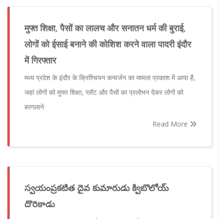
मुफ्त शिक्षा, पैसों का लालच और सनातन धर्म की बुराई,
लोगों को ईसाई बनाने की कोशिश करने वाला पादरी इंदौर
में गिरफ्तार
मध्य प्रदेश के इंदौर के क्रिश्चियन कन्वर्जन का मामला प्रकाश में आया है,
जहां लोगों को मुफ्त शिक्षा, प्लॉट और पैसों का प्रलोभन देकर लोगों को
बरगलाने
Read More
స్వయంప్రకటిత దైవ కుమారుడు క్విబొలోయ్
దొరికాడు