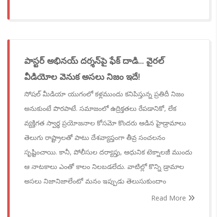
పాస్టర్ అభినయ్ దర్శన్‌పై ఫేక్ దాడి... వైరల్
వీడియోల వెనుక అసలు నిజం ఇదే!
సోషల్ మీడియా యుగంలో కళ్లముందు కనిపిస్తున్న ప్రతిదీ నిజం
అనుకుంటే పొరపాటే. సమాజంలో ఉద్రిక్తతలు రేపడానికో, లేక
వ్యక్తిగత స్వార్థ ప్రయోజనాల కోసమో కొందరు ఆడిన హైడ్రామాలు
తెలుగు రాష్ట్రాలతో పాటు దేశవ్యాప్తంగా తీవ్ర సంచలనం
సృష్టించాయి. కానీ, పోలీసుల దర్యాప్తు, ఆధునిక టెక్నాలజీ ముందు
ఆ నాటకాలు ఎంతో కాలం నిలబడలేదు. వాటిల్లో కొన్ని డ్రామాల
అసలు నిజానిజాలేంటో మనం ఇప్పుడు తెలుసుకుందాం
Read More