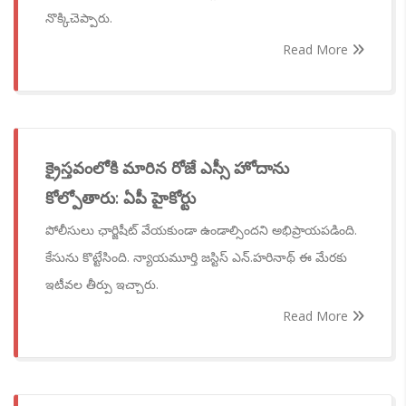
నొక్కిచెప్పారు.
Read More
క్రైస్తవంలోకి మారిన రోజే ఎస్సీ హోదాను
కోల్పోతారు: ఏపీ హైకోర్టు
పోలీసులు ఛార్జిషీట్‌ వేయకుండా ఉండాల్సిందని అభిప్రాయపడింది.
కేసును కొట్టేసింది. న్యాయమూర్తి జస్టిస్‌ ఎన్‌.హరినాథ్‌ ఈ మేరకు
ఇటీవల తీర్పు ఇచ్చారు.
Read More