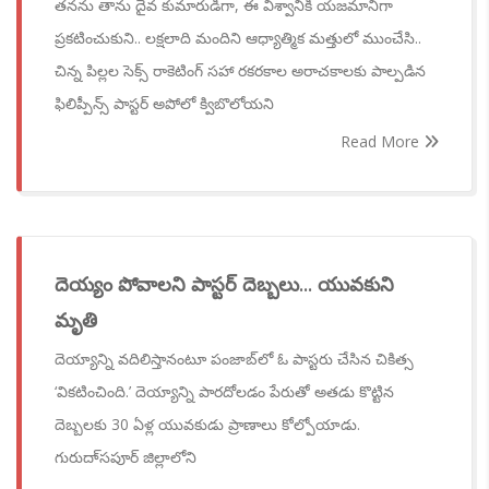
తనను తాను దైవ కుమారుడిగా, ఈ విశ్వానికి యజమానిగా
ప్రకటించుకుని.. లక్షలాది మందిని ఆధ్యాత్మిక మత్తులో ముంచేసి..
చిన్న పిల్లల సెక్స్ రాకెటింగ్ సహా రకరకాల అరాచకాలకు పాల్పడిన
ఫిలిప్పీన్స్ పాస్టర్ అపోలో క్విబొలోయని
Read More
దెయ్యం పోవాలని పాస్టర్ దెబ్బలు... యువకుని
మృతి
దెయ్యాన్ని వదిలిస్తానంటూ పంజాబ్‌లో ఓ పాస్టరు చేసిన చికిత్స
‘వికటించింది.’ దెయ్యాన్ని పారదోలడం పేరుతో అతడు కొట్టిన
దెబ్బలకు 30 ఏళ్ల యువకుడు ప్రాణాలు కోల్పోయాడు.
గురుదా్‌సపూర్‌ జిల్లాలోని