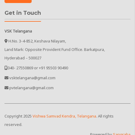
Get in Touch
VSK Telangana
H.No. 3-4-852, Keshava Nilayam,
Land Mark: Opposite Provident Fund Office. Barkatpura,
Hyderabad – 500027
040- 27550869 or +91 95503 90490
vsktelangana@gmail.com
pvtelangana@gmail.com
Copyright
2025
Vishwa Samvad Kendra, Telangana
. All rights
reserved.
Powered by
Sangraha