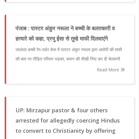
पंजाब : पास्टर अंकुर नरूला ने बच्ची के बलात्कारी व
हत्यारे को कहा, प्रभु ईसा से तुम्हे माफी दिलवाएंगे
जालंधर बच्ची रेप-मर्डर केस में पास्टर अंकुर नरूला द्वारा आरोपी की माफी
की बात पर पीड़ित परिवार भड़का, बयान की तीखी निंदा कर दी चेतावनी
Read More
UP: Mirzapur pastor & four others
arrested for allegedly coercing Hindus
to convert to Christianity by offering