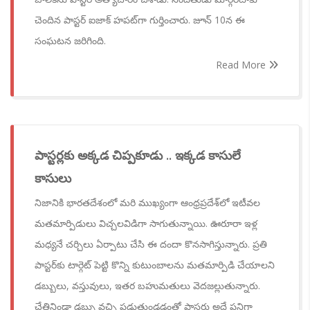
చెందిన పాస్టర్ ఐజాక్ హపట్‌గా గుర్తించారు. జూన్ 10న ఈ
సంఘటన జరిగింది.
Read More
పాస్టర్లకు అక్కడ చిప్పకూడు .. ఇక్కడ కాసులే
కాసులు
నిజానికి భారతదేశంలో మరి ముఖ్యంగా ఆంధ్రప్రదేశ్‌లో ఇటీవల
మతమార్పిడులు విచ్చలవిడిగా సాగుతున్నాయి. ఊరూరా ఇళ్ల
మధ్యనే చర్చిలు ఏర్పాటు చేసి ఈ దందా కొనసాగిస్తున్నారు. ప్రతి
పాస్టర్‌కు టార్గెట్ పెట్టి కొన్ని కుటుంబాలను మతమార్పిడి చేయాలని
డబ్బులు, వస్తువులు, ఇతర బహుమతులు వెదజల్లుతున్నారు.
చేతినిండా డబ్బు వచ్చి పడుతుండడంతో పాస్టర్లు అదే పనిగా