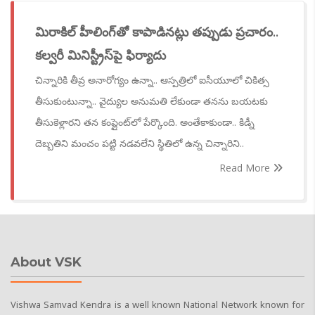
మిరాకిల్ హీలింగ్‌తో కాపాడినట్లు తప్పుడు ప్రచారం..
కల్వరీ మినిస్ట్రీస్‌పై ఫిర్యాదు
చిన్నారికి తీవ్ర అనారోగ్యం ఉన్నా.. ఆస్పత్రిలో ఐసీయూలో చికిత్స
తీసుకుంటున్నా.. వైద్యుల అనుమతి లేకుండా తనను బయటకు
తీసుకెళ్లారని తన కంప్లైంట్‌లో పేర్కొంది. అంతేకాకుండా.. కిడ్నీ
దెబ్బతిని మంచం పట్టి నడవలేని స్థితిలో ఉన్న చిన్నారిని..
Read More
About VSK
Vishwa Samvad Kendra is a well known National Network known for