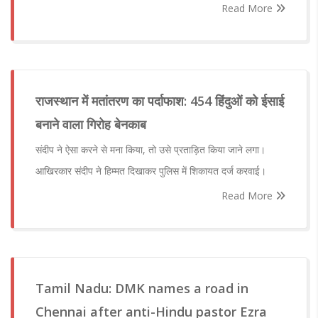
Read More
राजस्थान में मतांतरण का पर्दाफाश: 454 हिंदुओं को ईसाई
बनाने वाला गिरोह बेनकाब
संदीप ने ऐसा करने से मना किया, तो उसे प्रताड़ित किया जाने लगा।
आखिरकार संदीप ने हिम्मत दिखाकर पुलिस में शिकायत दर्ज करवाई।
Read More
Tamil Nadu: DMK names a road in
Chennai after anti-Hindu pastor Ezra