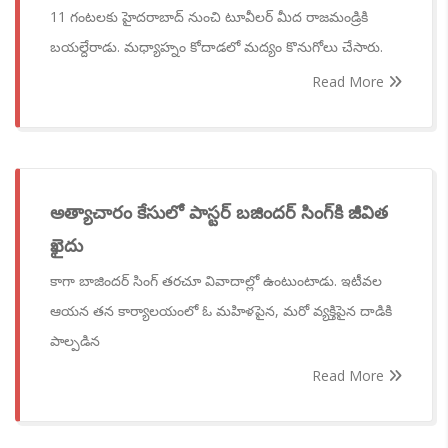
11 గంటలకు హైదరాబాద్ నుంచి టూవీలర్ మీద రాజమండ్రికి
బయల్దేరాడు. మధ్యాహ్నం కోదాడలో మద్యం కొనుగోలు చేసారు.
Read More
అత్యాచారం కేసులో పాస్టర్ బజిందర్ సింగ్‌కి జీవిత
ఖైదు
కాగా బాజిందర్‌ సింగ్‌ తరచూ వివాదాల్లో ఉంటుంటాడు. ఇటీవల
ఆయన తన కార్యాలయంలో ఓ మహిళపైన, మరో వ్యక్తిపైన దాడికి
పాల్పడిన
Read More