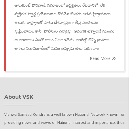
అనుకుంటే పొరపాటే. సమాజంలో ఉద్రిక్తతలు రేపడానికో, లేక
వ్యక్తిగత స్వార్థ ప్రయోజనాల కోసమో కొందరు ఆడిన హైడ్రామాలు
తెలుగు రాష్ట్రాలతో పాటు దేశవ్యాప్తంగా తీవ్ర సంచలనం
సృష్టించాయి. కానీ, పోలీసుల దర్యాప్తు, ఆధునిక టెక్నాలజీ ముందు
ఆ నాటకాలు ఎంతో కాలం నిలబడలేదు. వాటిల్లో కొన్ని డ్రామాల
అసలు నిజానిజాలేంటో మనం ఇప్పుడు తెలుసుకుందాం
Read More
About VSK
Vishwa Samvad Kendra is a well known National Network known for
providing news and views of National interest and importance, thus