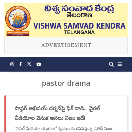
pastor drama
పాస్టర్ అభినయ్ దర్శన్‌పై ఫేక్ దాడి... వైరల్
వీడియోల వెనుక అసలు నిజం ఇదే!
సోషల్ మీడియా యుగంలో కళ్లముందు కనిపిస్తున్న ప్రతిదీ నిజం