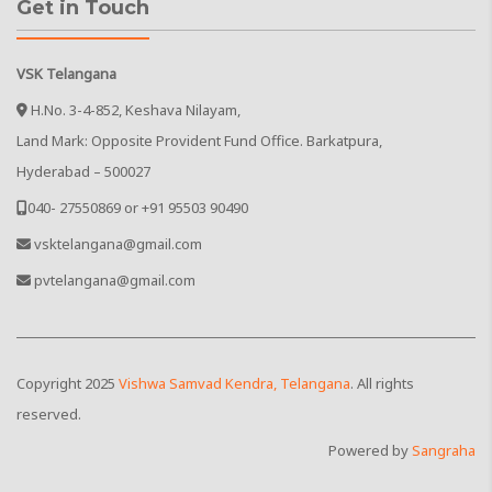
Get in Touch
VSK Telangana
H.No. 3-4-852, Keshava Nilayam,
Land Mark: Opposite Provident Fund Office. Barkatpura,
Hyderabad – 500027
040- 27550869 or +91 95503 90490
vsktelangana@gmail.com
pvtelangana@gmail.com
Copyright
2025
Vishwa Samvad Kendra, Telangana
. All rights
reserved.
Powered by
Sangraha