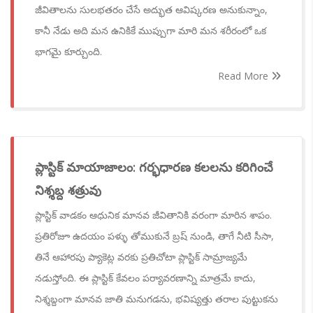
జీవితాలను సులభతరం చేసే అద్భుత ఆవిష్కరణ అనుకున్నాం,
కానీ నేడు అది మన ఉనికికే ముప్పుగా మారి మన శరీరంలో ఒక
భాగమై కూర్చుంది.
Read More
ప్లాస్టిక్ మాయాజాలం: గర్భధారణ కలలను కరిగించే
నిశ్శబ్ద శత్రువు
ప్లాస్టిక్ వాడకం ఆధునిక మానవ జీవితానికి వరంగా మారిన శాపం.
ప్రతిరోజూ ఉదయం పళ్ళు తోముకునే బ్రష్ నుండి, తాగే నీటి సీసా,
తినే ఆహారపు ప్యాకెట్ల వరకు ప్రతిచోటా ప్లాస్టిక్ సామ్రాజ్యమే
నడుస్తోంది. ఈ ప్లాస్టిక్ కేవలం పర్యావరణాన్ని మాత్రమే కాదు,
నిశ్శబ్దంగా మానవ జాతి మనుగడను, భవిష్యత్తు తరాల పుట్టుకను