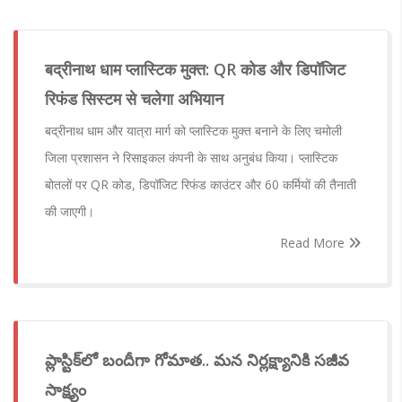
बद्रीनाथ धाम प्लास्टिक मुक्त: QR कोड और डिपॉजिट
रिफंड सिस्टम से चलेगा अभियान
बद्रीनाथ धाम और यात्रा मार्ग को प्लास्टिक मुक्त बनाने के लिए चमोली
जिला प्रशासन ने रिसाइकल कंपनी के साथ अनुबंध किया। प्लास्टिक
बोतलों पर QR कोड, डिपॉजिट रिफंड काउंटर और 60 कर्मियों की तैनाती
की जाएगी।
Read More
ప్లాస్టిక్‌లో బందీగా గోమాత.. మన నిర్లక్ష్యానికి సజీవ
సాక్ష్యం