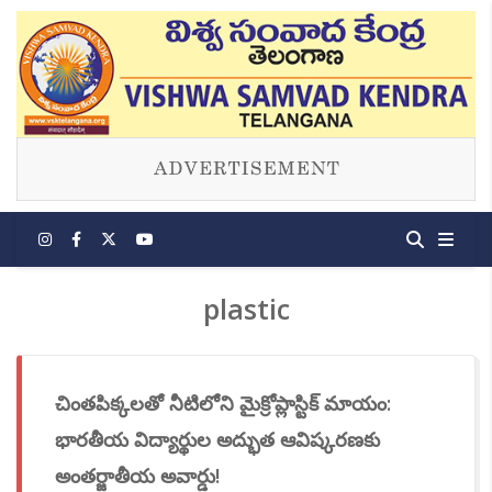
plastic
చింతపిక్కలతో నీటిలోని మైక్రోప్లాస్టిక్ మాయం:
భారతీయ విద్యార్థుల అద్భుత ఆవిష్కరణకు
అంతర్జాతీయ అవార్డు!