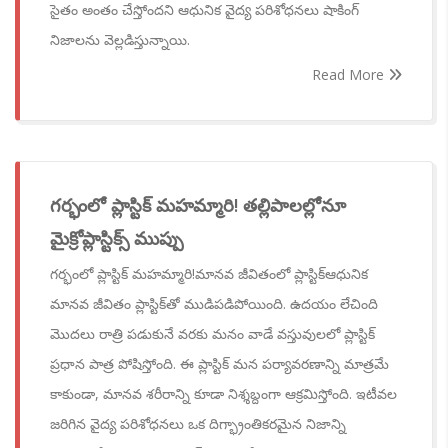
సైతం అంతం చేస్తోందని ఆధునిక వైద్య పరిశోధనలు షాకింగ్
నిజాలను వెల్లడిస్తున్నాయి.
Read More
గర్భంలో ప్లాస్టిక్ మహమ్మారి! తల్లిపాలల్లోనూ
మైక్రోప్లాస్టిక్స్ ముప్పు
గర్భంలో ప్లాస్టిక్ మహమ్మారి!మానవ జీవితంలో ప్లాస్టిక్ఆధునిక
మానవ జీవితం ప్లాస్టిక్‌తో ముడిపడిపోయింది. ఉదయం లేచింది
మొదలు రాత్రి పడుకునే వరకు మనం వాడే వస్తువులలో ప్లాస్టిక్
ప్రధాన పాత్ర పోషిస్తోంది. ఈ ప్లాస్టిక్ మన పర్యావరణాన్ని మాత్రమే
కాకుండా, మానవ శరీరాన్ని కూడా నిశ్శబ్దంగా ఆక్రమిస్తోంది. ఇటీవల
జరిగిన వైద్య పరిశోధనలు ఒక దిగ్భ్రాంతికరమైన నిజాన్ని