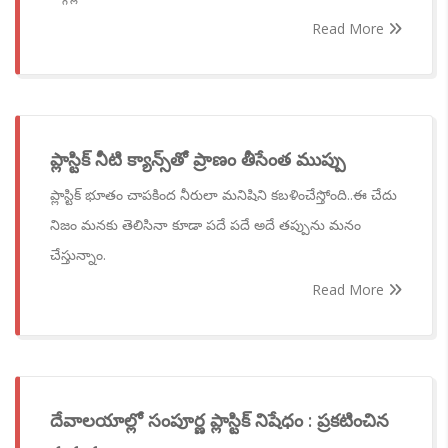
Read More
ప్లాస్టిక్ నీటి క్యాన్స్‌తో ప్రాణం తీసేంత ముప్పు
ప్లాస్టిక్ భూతం చాపకింద నీరులా మనిషిని కబళించేస్తోంది..ఈ చేదు
నిజం మనకు తెలిసినా కూడా పదే పదే అదే తప్పును మనం
చేస్తున్నాం.
Read More
దేవాలయాల్లో సంపూర్ణ ప్లాస్టిక్ నిషేధం : ప్రకటించిన