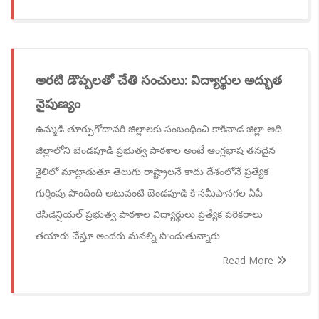
అరటి డొప్పలతో చేతి సంచులు: విద్యార్థుల అద్భుత
నైపుణ్యం
ఉమ్మడి తూర్పుగోదావరి జిల్లాలకు సంబంధించి కాకినాడ జిల్లా అది
జిల్లాలోని బెండపూడి ప్రభుత్వ పాఠశాల అంటే ఆంగ్లభాష తనదైన
శైలిలో మాట్లాడుతూ తెలుగు రాష్ట్రాలనే కాదు దేశంలోనే ప్రత్యేక
గుర్తింపు పొందింది అటువంటి బెండపూడి కి సమీపానగల ఏపీ
రెసిడెన్షియల్ ప్రభుత్వ పాఠశాల విద్యార్థులు ప్రత్యేక పరికరాలు
తయారు చేస్తూ అందరు మనల్ని పొందుతున్నారు.
Read More