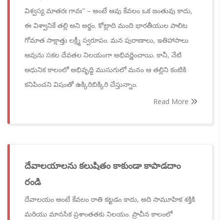
విశ్వస్య మాతరః గావః" – అంటే ఆవు కేవలం ఒక జంతువు కాదు,
ఈ విశ్వానికే తల్లి అని అర్థం. కోట్లాది మంది భారతీయుల పాలిట
గోమాత సాక్షాత్తు లక్ష్మీ స్వరూపం. మన పురాణాలు, ఇతిహాసాలు
ఆవును సకల దేవతల నిలయంగా అభివర్ణించాయి. కానీ, నేటి
ఆధునిక కాలంలో అభివృద్ధి ముసుగులో మనం ఆ తల్లిని కంటికి
కనిపించని విషంతో ఉక్కిరిబిక్కిరి చేస్తున్నాం.
Read More
దేవాలయాలను కలుషితం కాకుండా కాపాడదాం
రండి
దేవాలయం అంటే కేవలం రాతి కట్టడం కాదు, అది సామూహిక శక్తికి
మరియు మానసిక ప్రశాంతతకు నిలయం. ప్రాచీన కాలంలో