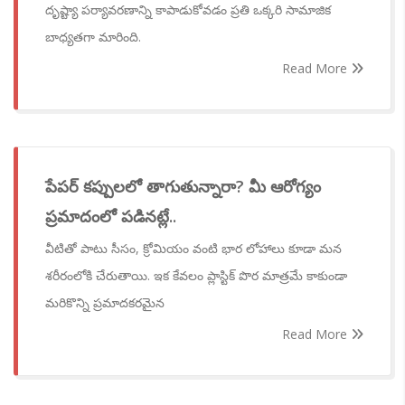
దృష్ట్యా పర్యావరణాన్ని కాపాడుకోవడం ప్రతి ఒక్కరి సామాజిక
బాధ్యతగా మారింది.
Read More
పేపర్ కప్పులలో తాగుతున్నారా? మీ ఆరోగ్యం
ప్రమాదంలో పడినట్లే..
వీటితో పాటు సీసం, క్రోమియం వంటి భార లోహాలు కూడా మన
శరీరంలోకి చేరుతాయి. ఇక కేవలం ప్లాస్టిక్ పొర మాత్రమే కాకుండా
మరికొన్ని ప్రమాదకరమైన
Read More