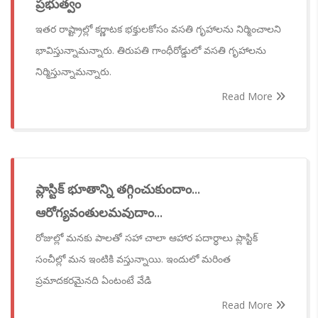
ప్రభుత్వం
ఇతర రాష్ట్రాల్లో కర్ణాటక భక్తులకోసం వసతి గృహాలను నిర్మించాలని
భావిస్తున్నామన్నారు. తిరుపతి గాంధీరోడ్డులో వసతి గృహాలను
నిర్మిస్తున్నామన్నారు.
Read More
ప్లాస్టిక్ భూతాన్ని తగ్గించుకుందాం...
ఆరోగ్యవంతులమవుదాం...
రోజుల్లో మనకు పాలతో సహా చాలా ఆహార పదార్ధాలు ప్లాస్టిక్
సంచీల్లో మన ఇంటికి వస్తున్నాయి. ఇందులో మరింత
ప్రమాదకరమైనది ఏంటంటే వేడి
Read More