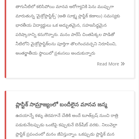
తాగునీటిలో కలిసిపోయి మానవ ఆరోగ్యానికి పెను ముప్పుగా
మారుతున్న ‘మైక్రోప్లాస్టిక్స్’ (అతి సూక్ష్మ ప్లాస్టిక్ కణాలు) సమస్యకు
భారతీయ విద్యార్థులు ఒక అద్భుతమైన, సహజసిద్ధమైన
పరిష్కారాన్ని కనుగొన్నారు. మనం పారేసే చింతపిక్కల పొడితో
నీటిలోని మైక్రోప్లాస్టిక్‌లను పూర్తిగా తొలగించవచ్చని నిరూపించి,
అంతర్జాతీయ స్థాయిలో ప్రశంసలు అందుకున్నారు
Read More
ప్లాస్టిక్ సామ్రాజ్యంలో బందీలైన మానవ జన్మ
ఉదయాన్నే కళ్ళు తెరవగానే చేతికి అందే టూత్‌బ్రష్ నుంచి రాత్రి
పడుకునేటప్పుడు ఒంటిపై కప్పుకునే బెడ్‌షీట్ వరకు.. నిలువెల్లా
ప్లాస్టిక్ ప్రపంచంలో మనం జీవిస్తున్నాం. ఒకప్పుడు ప్లాస్టిక్ మన