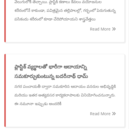
వెలుగులోకి తెచ్చాయి. ప్లాస్టిక్ కణాలు కేవలం వయోజనుల
శరీరంలోనే కాకుండా, పవిత్రమైన తల్లిపాలల్లో, గర్భంలో పెరుగుతున్న
పసికందు శరీరంలో కూడా చేరిపోయాయని శాస్త్రవేత్తలు
Read More
ప్లాస్టిక్ వ్యర్థాలతో భారీగా ఆదాయాన్ని
సమకూర్చుకుంటున్న బదరీనాథ్ ధామ్
నగర పంచాయతీ ద్వారా సమకూరిన ఆదాయం వనరుల అభివృద్ధికి
మరియు ఇతర అత్యవసర కార్యకలాపాలకు వినియోగించనున్నారు.
ఈ నమూనా ఇప్పుడు అందరికీ
Read More