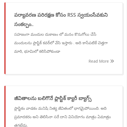
పర్యావరణ పరిరక్షణ కోసం RSS స్వయంసేవకుని
సంకల్పం..
సహజంగా ​మందుల దుకాణం లో మనం కొనుగోలు చేసే
మందులను ప్లాస్టిక్ కవర్‌లో వేసి ఇస్తారు . అది కాసేపటికే చెత్తగా
మారి, భూమిలో కలిసిపోకుండా
Read More
జీవితాలను బలిగొనే ప్లాస్టిక్ క్యారీ బ్యాగ్స్
ప్లాస్టికం వాడకం మనిషి నిత్య జీవితంలో భాగమైపోయింది. అది
ప్రమాదకరం అని తెలిసినా సరే దాని వినియోగం మాత్రం ఏమాత్రం
తగ్గట్లేదు.