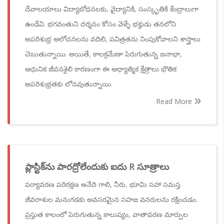
దేవాలయాలు విద్యాబోధనలకు, వైద్యానికి, సంస్కృతికి కేంద్రాలుగా
ఉండేవి. భగవంతుని దర్శనం కోసం వెళ్ళే భక్తుడు తనలోని
అపరిశుభ్ర ఆలోచనలను వదిలి, పవిత్రతను నింపుకోవాలని శాస్త్రాలు
చెబుతున్నాయి. అయితే, కాలక్రమేణా పెరుగుతున్న జనాభా,
ఆధునిక జీవనశైలి కారణంగా ఈ ఆధ్యాత్మిక క్షేత్రాలు భౌతిక
అపరిశుభ్రతకు లోనవుతున్నాయి.
Read More
ప్లాస్టిక్‌ను పారద్రోలేందుకు ఐదు R సూత్రాలు
పర్యావరణ పరిరక్షణ అనేది గాలి, నీరు, భూమి సహా సమస్త
జీవరాశుల మనుగడకు అవసరమైన సహజ వనరులను రక్షించడం.
ప్రస్తుత కాలంలో పెరుగుతున్న కాలుష్యం, వాతావరణ మార్పుల