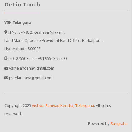
Get in Touch
VSK Telangana
H.No. 3-4-852, Keshava Nilayam,
Land Mark: Opposite Provident Fund Office. Barkatpura,
Hyderabad – 500027
040- 27550869 or +91 95503 90490
vsktelangana@gmail.com
pvtelangana@gmail.com
Copyright
2025
Vishwa Samvad Kendra, Telangana
. All rights
reserved.
Powered by
Sangraha