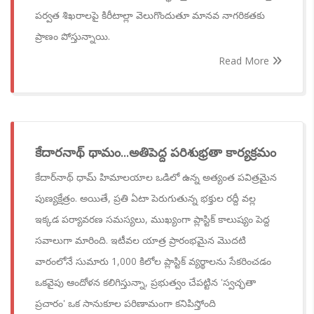
పర్వత శిఖరాలపై కిరీటాల్లా వెలుగొందుతూ మానవ నాగరికతకు
ప్రాణం పోస్తున్నాయి.
Read More
కేదారనాథ్ థామం...అతిపెద్ద పరిశుభ్రతా కార్యక్రమం
కేదార్‌నాథ్ ధామ్ హిమాలయాల ఒడిలో ఉన్న అత్యంత పవిత్రమైన
పుణ్యక్షేత్రం. అయితే, ప్రతి ఏటా పెరుగుతున్న భక్తుల రద్దీ వల్ల
ఇక్కడ పర్యావరణ సమస్యలు, ముఖ్యంగా ప్లాస్టిక్ కాలుష్యం పెద్ద
సవాలుగా మారింది. ఇటీవల యాత్ర ప్రారంభమైన మొదటి
వారంలోనే సుమారు 1,000 కిలోల ప్లాస్టిక్ వ్యర్థాలను సేకరించడం
ఒకవైపు ఆందోళన కలిగిస్తున్నా, ప్రభుత్వం చేపట్టిన 'స్వచ్ఛతా
ప్రచారం' ఒక సానుకూల పరిణామంగా కనిపిస్తోంది