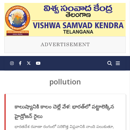
pollution
కాలుష్యానికి కాలం చెల్లే వేళ: భారత్‌లో పట్టాలెక్కిన
హైడ్రోజన్ రైలు
భారతదేశ రవాణా రంగంలో సరికొత్త విప్లవానికి నాంది పలుకుతూ,