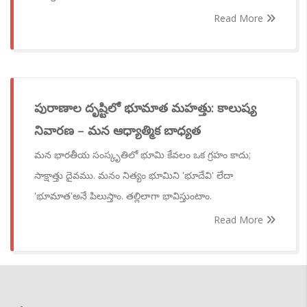
Read More
పురాణాల దృష్టిలో భూమాత మహత్తు: కాలుష్య
నివారణ – మన ఆధ్యాత్మిక బాధ్యత
మన భారతీయ సంస్కృతిలో భూమి కేవలం ఒక గ్రహం కాదు;
సాక్షాత్తు దైవము. మనం నిత్యం భూమిని 'భూదేవి' లేదా
'భూమాత'అనే పిలుస్తాం. తల్లిలాగా భావిస్తుంటాం.
Read More