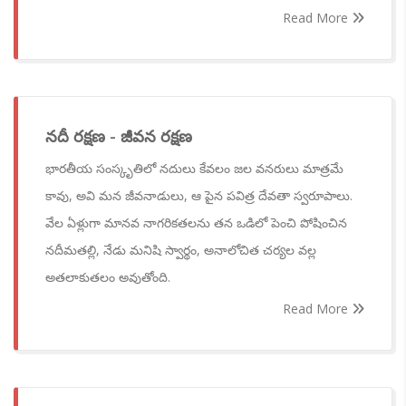
Read More
నదీ రక్షణ - జీవన రక్షణ
భారతీయ సంస్కృతిలో నదులు కేవలం జల వనరులు మాత్రమే
కావు, అవి మన జీవనాడులు, ఆ పైన పవిత్ర దేవతా స్వరూపాలు.
వేల ఏళ్లుగా మానవ నాగరికతలను తన ఒడిలో పెంచి పోషించిన
నదీమతల్లి, నేడు మనిషి స్వార్థం, అనాలోచిత చర్యల వల్ల
అతలాకుతలం అవుతోంది.
Read More