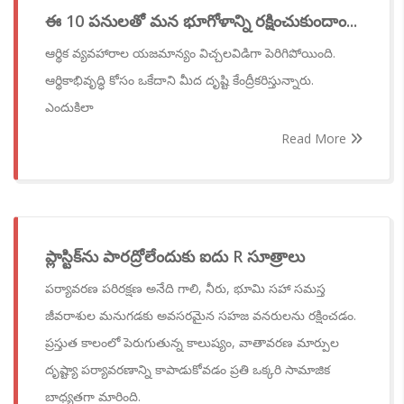
ఈ 10 పనులతో మన భూగోళాన్ని రక్షించుకుందాం...
ఆర్థిక వ్యవహారాల యజమాన్యం విచ్చలవిడిగా పెరిగిపోయింది.
ఆర్థికాభివృద్ధి కోసం ఒకేదాని మీద దృష్టి కేంద్రీకరిస్తున్నారు.
ఎందుకిలా
Read More
ప్లాస్టిక్‌ను పారద్రోలేందుకు ఐదు R సూత్రాలు
పర్యావరణ పరిరక్షణ అనేది గాలి, నీరు, భూమి సహా సమస్త
జీవరాశుల మనుగడకు అవసరమైన సహజ వనరులను రక్షించడం.
ప్రస్తుత కాలంలో పెరుగుతున్న కాలుష్యం, వాతావరణ మార్పుల
దృష్ట్యా పర్యావరణాన్ని కాపాడుకోవడం ప్రతి ఒక్కరి సామాజిక
బాధ్యతగా మారింది.