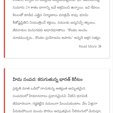
సుమారు 24 శాతం భాగాన్ని ఇవే ఆక్రమించి ఉన్నాయి. ఇవి కేవలం
శిలలతో కూడిన ఎత్తైన నిర్మాణాలు మాత్రమే కావు; భూమి
శీతోష్ణస్థితిని నియంత్రించే శక్తులు, నదులకు జన్మనిచ్చే తల్లులు,
జీవరాశుల మనుగడకు ఆధారభూతాలు. "కొండల అందం
చూడముచ్చట... కొండల ప్రయోజనం అపారం" అన్నది అక్షర సత్యం.
Read More
హిమ సంపద: కరుగుతున్న భారత్ కిరీటం
ప్రకృతి మాత ఒడిలో దాచుకున్న అత్యంత అద్భుతమైన
సంపదలలో హిమానదాలు ప్రధానమైనవి. వీటిని భూమికి
జీవధారలుగా, గడ్డకట్టిన నదులుగా పిలుచుకుంటాం. వేల ఏళ్లుగా
పేరుకుపోయిన మంచు పొరలు అద్భుతమైన నీలిరంగులో మెరుస్తూ,