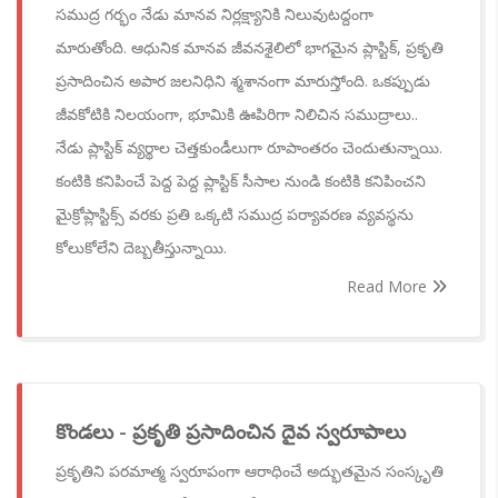
సముద్ర గర్భం నేడు మానవ నిర్లక్ష్యానికి నిలువుటద్దంగా
మారుతోంది. ఆధునిక మానవ జీవనశైలిలో భాగమైన ప్లాస్టిక్, ప్రకృతి
ప్రసాదించిన అపార జలనిధిని శ్మశానంగా మారుస్తోంది. ఒకప్పుడు
జీవకోటికి నిలయంగా, భూమికి ఊపిరిగా నిలిచిన సముద్రాలు..
నేడు ప్లాస్టిక్ వ్యర్థాల చెత్తకుండీలుగా రూపాంతరం చెందుతున్నాయి.
కంటికి కనిపించే పెద్ద పెద్ద ప్లాస్టిక్ సీసాల నుండి కంటికి కనిపించని
మైక్రోప్లాస్టిక్స్ వరకు ప్రతి ఒక్కటి సముద్ర పర్యావరణ వ్యవస్థను
కోలుకోలేని దెబ్బతీస్తున్నాయి.
Read More
కొండలు - ప్రకృతి ప్రసాదించిన దైవ స్వరూపాలు
ప్రకృతిని పరమాత్మ స్వరూపంగా ఆరాధించే అద్భుతమైన సంస్కృతి