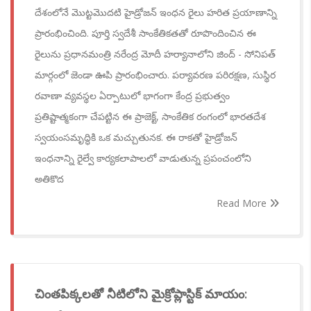
దేశంలోనే మొట్టమొదటి హైడ్రోజన్ ఇంధన రైలు హరిత ప్రయాణాన్ని
ప్రారంభించింది. పూర్తి స్వదేశీ సాంకేతికతతో రూపొందించిన ఈ
రైలును ప్రధానమంత్రి నరేంద్ర మోదీ హర్యానాలోని జింద్ - సోనిపత్
మార్గంలో జెండా ఊపి ప్రారంభించారు. పర్యావరణ పరిరక్షణ, సుస్థిర
రవాణా వ్యవస్థల ఏర్పాటులో భాగంగా కేంద్ర ప్రభుత్వం
ప్రతిష్టాత్మకంగా చేపట్టిన ఈ ప్రాజెక్ట్, సాంకేతిక రంగంలో భారతదేశ
స్వయంసమృద్ధికి ఒక మచ్చుతునక. ఈ రాకతో హైడ్రోజన్
ఇంధనాన్ని రైల్వే కార్యకలాపాలలో వాడుతున్న ప్రపంచంలోని
అతికొద
Read More
చింతపిక్కలతో నీటిలోని మైక్రోప్లాస్టిక్ మాయం: