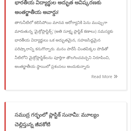
భారతీయ విద్యార్థుల అద్భుత ఆవిష్కరణకు
అంతర్జాతీయ అవార్డు!
తాగునీటిలో కలిసిపోయి మానవ ఆరోగ్యానికి పెను ముప్పుగా
మారుతున్న ‘మైక్రోప్లాస్టిక్స్’ (అతి సూక్ష్మ ప్లాస్టిక్ కణాలు) సమస్యకు
భారతీయ విద్యార్థులు ఒక అద్భుతమైన, సహజసిద్ధమైన
పరిష్కారాన్ని కనుగొన్నారు. మనం పారేసే చింతపిక్కల పొడితో
నీటిలోని మైక్రోప్లాస్టిక్‌లను పూర్తిగా తొలగించవచ్చని నిరూపించి,
అంతర్జాతీయ స్థాయిలో ప్రశంసలు అందుకున్నారు
Read More
సముద్ర గర్భంలో ప్లాస్టిక్ సునామీ: మూల్యం
చెల్లిస్తున్న జీవకోటి