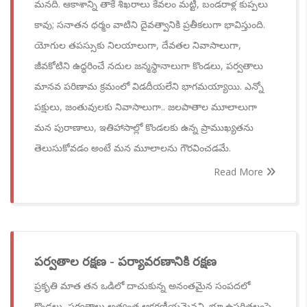
మనది. ఆకాశాన్ని తాకే శిఖరాలు కేవలం మట్టి, బండరాళ్ల కుప్పలు
కావు; సనాతన ధర్మం వాటిని దైవత్వానికి ప్రతీకలుగా భావిస్తుంది.
యోగుల తపస్సుకు నిలయాలుగా, దేవతల నివాసాలుగా,
జీవకోటిని ఉద్ధరించే నదుల జన్మస్థానాలుగా కొండలు, పర్వతాలు
మానవ పరిణామ క్రమంలో విడదీయలేని భాగమయ్యాయి. ఎన్నో
పక్షులు, జంతువులకు నివాసాలుగా.. జలపాతాల మూలాలుగా
మన పురాణాలు, ఇతిహాసాల్లో కొండలకు ఉన్న ప్రాముఖ్యతను
తెలుసుకోవడం అంటే మన మూలాలను గౌరవించడమే.
Read More
పర్వతాల రక్షణ - పర్యావరణానికి రక్షణ
ప్రకృతి మాత తన ఒడిలో దాచుకున్న అనంతమైన సంపదలో
కొండలు, పర్వతాలు అత్యంత ఆకర్షణీయమైనవి. భూ ఉపరితలంపై