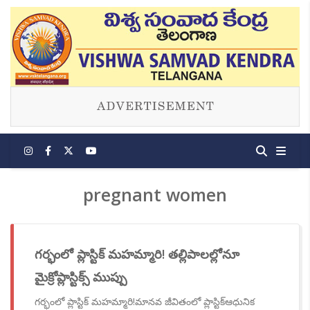
pregnant women
గర్భంలో ప్లాస్టిక్ మహమ్మారి! తల్లిపాలల్లోనూ
మైక్రోప్లాస్టిక్స్ ముప్పు
గర్భంలో ప్లాస్టిక్ మహమ్మారి!మానవ జీవితంలో ప్లాస్టిక్ఆధునిక