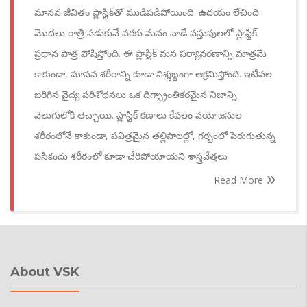
మానవ జీవితం ప్లాస్టిక్‌తో ముడిపడిపోయింది. ఉదయం లేచింది
మొదలు రాత్రి పడుకునే వరకు మనం వాడే వస్తువులలో ప్లాస్టిక్
ప్రధాన పాత్ర పోషిస్తోంది. ఈ ప్లాస్టిక్ మన పర్యావరణాన్ని మాత్రమే
కాకుండా, మానవ శరీరాన్ని కూడా నిశ్శబ్దంగా ఆక్రమిస్తోంది. ఇటీవల
జరిగిన వైద్య పరిశోధనలు ఒక దిగ్భ్రాంతికరమైన నిజాన్ని
వెలుగులోకి తెచ్చాయి. ప్లాస్టిక్ కణాలు కేవలం వయోజనుల
శరీరంలోనే కాకుండా, పవిత్రమైన తల్లిపాలల్లో, గర్భంలో పెరుగుతున్న
పసికందు శరీరంలో కూడా చేరిపోయాయని శాస్త్రవేత్తలు
Read More
About VSK