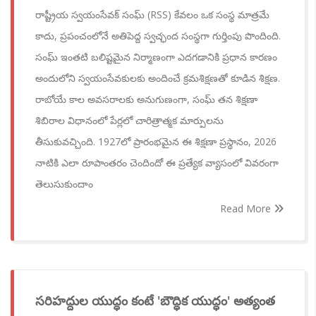
రాష్ట్రీయ స్వయంసేవక్ సంఘ్ (RSS) కేవలం ఒక సంస్థ మాత్రమే
కాదు, ప్రపంచంలోనే అతిపెద్ద స్వచ్ఛంద సంస్థగా గుర్తింపు పొందింది.
సంఘ్ ఇంతటి బలిష్టమైన నిర్మాణంగా ఎదగడానికి ప్రధాన కారణం
అందులోని స్వయంసేవకులకు అందించే క్రమశిక్షణతో కూడిన శిక్షణ.
రాబోయే కాల అవసరాలకు అనుగుణంగా, సంఘ్ తన శిక్షణా
శిబిరాల విధానంలో పేర్లలో చారిత్రాత్మక మార్పులను
తీసుకువచ్చింది. 1927లో ప్రారంభమైన ఈ శిక్షణా ప్రస్థానం, 2026
నాటికి ఎలా రూపాంతరం చెందిందో ఈ ప్రత్యేక వ్యాసంలో వివరంగా
తెలుసుకుందాం
Read More
సరిహద్దుల యుద్ధం కంటే 'బౌద్ధిక యుద్ధం' అత్యంత