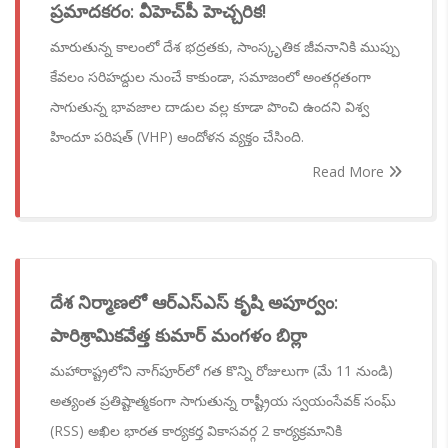
ప్రమాదకరం: వీహెచ్‌పీ హెచ్చరిక!
మారుతున్న కాలంలో దేశ భద్రతకు, సాంస్కృతిక జీవనానికి ముప్పు
కేవలం సరిహద్దుల నుంచే కాకుండా, సమాజంలో అంతర్గతంగా
సాగుతున్న భావజాల దాడుల వల్ల కూడా పొంచి ఉందని విశ్వ
హిందూ పరిషత్ (VHP) ఆందోళన వ్యక్తం చేసింది.
Read More
దేశ నిర్మాణలో ఆర్‌ఎస్‌ఎస్ కృషి అపూర్వం:
పారిశ్రామికవేత్త కుమార్ మంగళం బిర్లా
మహారాష్ట్రలోని నాగ్‌పూర్‌లో గత కొన్ని రోజులుగా (మే 11 నుండి)
అత్యంత ప్రతిష్టాత్మకంగా సాగుతున్న రాష్ట్రీయ స్వయంసేవక్ సంఘ్
(RSS) అఖిల భారత కార్యకర్త వికాసవర్గ 2 కార్యక్రమానికి