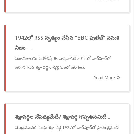
1942లో RSS నృత్యం చేసిన "BBC ఫుటేజ్" వెనుక
నిజం —
నిజానిజాలను పరిశీలిస్తే ఈ వాస్తవానికి 2015లో నాగ్‌పూర్‌లో
జరిగిన RSS శిక్షా వర్గ కార్యక్రమంలో జరిగింది.
Read More
శిక్షావర్గల నేపథ్యమేదీ? శిక్షావర్గ గొప్పతనమిదీ...
మొట్టమొదటి సంఘ శిక్షా వర్గ 1927లో నాగ్‌పూర్‌లో ప్రారంభమైంది.