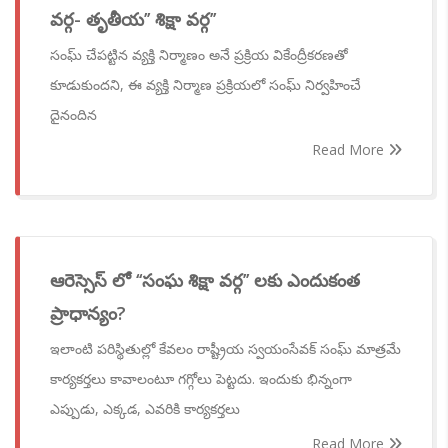
వర్గ- తృతీయ’’ శిక్షా వర్గ’’
సంఘ్ చేపట్టిన వ్యక్తి నిర్మాణం అనే ప్రక్రియ వికేంద్రీకరణతో
కూడుకుందని, ఈ వ్యక్తి నిర్మాణ ప్రక్రియలో సంఘ్ నిర్వహించే
దైనందిన
Read More
ఆరెస్సెస్ లో ‘‘సంఘ శిక్షా వర్గ’’ లకు ఎందుకంత
ప్రాధాన్యం?
ఇలాంటి పరిస్థితుల్లో కేవలం రాష్ట్రీయ స్వయంసేవక్ సంఘ్ మాత్రమే
కార్యకర్తలు కావాలంటూ గగ్గోలు పెట్టదు. ఇందుకు భిన్నంగా
ఎప్పుడు, ఎక్కడ, ఎవరికి కార్యకర్తలు
Read More