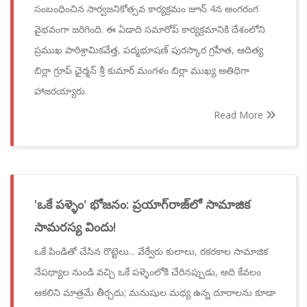
సంబంధించిన సార్వజనికోత్సవ కార్యక్రమం జూన్ 4న అంగరంగ
వైభవంగా జరిగింది. ఈ ఏడాది సమారోప్ కార్యక్రమానికి దేశంలోని
ప్రముఖ పారిశ్రామికవేత్త, పద్మభూషణ్ పురస్కార గ్రహీత, ఆదిత్య
బిర్లా గ్రూప్ ఛైర్మన్ శ్రీ కుమార్ మంగళం బిర్లా ముఖ్య అతిథిగా
హాజరయ్యారు.
Read More
'ఒకే పళ్ళెం' భోజనం: ప్రయాగ్‌రాజ్‌లో సామాజిక
సామరస్య విందు!
ఒకే పిండితో చేసిన రొట్టెలు... వేర్వేరు కులాలు, రకరకాల సామాజిక
నేపథ్యాల నుండి వచ్చి ఒకే పళ్ళెంలోకి చేరినప్పుడు, అది కేవలం
ఆకలిని మాత్రమే తీర్చదు; మనుషుల మధ్య ఉన్న దూరాలను కూడా