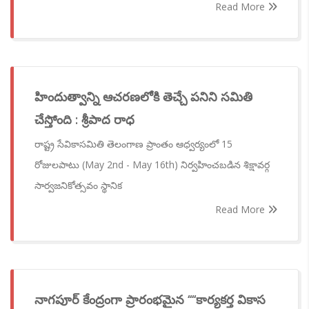
Read More
హిందుత్వాన్ని ఆచరణలోకి తెచ్చే పనిని సమితి
చేస్తోంది : శ్రీపాద రాధ
రాష్ట్ర సేవికాసమితి తెలంగాణ ప్రాంతం ఆధ్వర్యంలో 15
రోజులపాటు (May 2nd - May 16th) నిర్వహించబడిన శిక్షావర్గ
సార్వజనికోత్సవం స్థానిక
Read More
నాగపూర్ కేంద్రంగా ప్రారంభమైన ‘‘‘‘కార్యకర్త వికాస