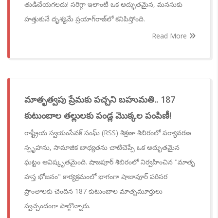
తుడిచేయగలదు! సరిగ్గా ఇలాంటి ఒక అద్భుతమైన, మనసుకు
హత్తుకునే దృశ్యమే ప్రయాగ్‌రాజ్‌లో కనిపిస్తోంది.
Read More
మాతృత్వపు ప్రేమకు పచ్చని బహుమతి.. 187
కుటుంబాల తల్లులకు పండ్ల మొక్కల పంపిణీ!
రాష్ట్రీయ స్వయంసేవక్ సంఘ్ (RSS) శిక్షణా శిబిరంలో పర్యావరణ
స్పృహను, సామాజిక బాధ్యతను చాటిచెప్పే ఒక అద్భుతమైన
ఘట్టం ఆవిష్కృతమైంది. షాజపూర్ శిబిరంలో నిర్వహించిన "మాతృ
హస్త భోజనం" కార్యక్రమంలో భాగంగా షాజాపూర్ పరిసర
ప్రాంతాలకు చెందిన 187 కుటుంబాల మాతృమూర్తులు
స్వచ్చందంగా పాల్గొన్నారు.