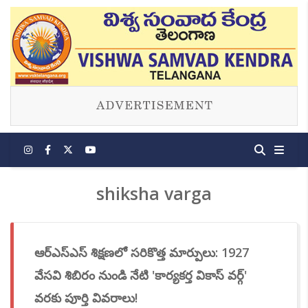
shiksha varga
ఆర్‌ఎస్‌ఎస్ శిక్షణలో సరికొత్త మార్పులు: 1927
వేసవి శిబిరం నుండి నేటి 'కార్యకర్త వికాస్ వర్గ్'
వరకు పూర్తి వివరాలు!